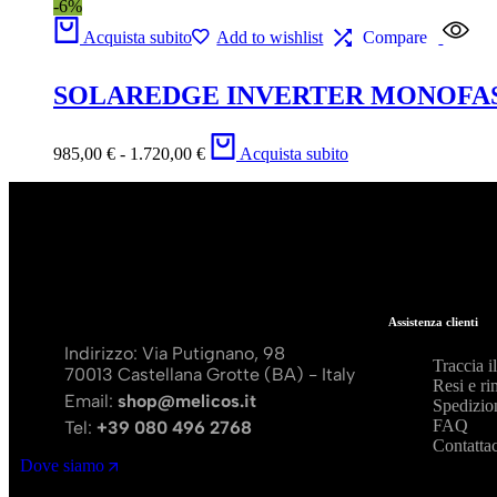
-6%
Acquista subito
Add to wishlist
Compare
SOLAREDGE INVERTER MONOFASE
985,00
€
-
1.720,00
€
Acquista subito
Assistenza clienti
Indirizzo: Via Putignano, 98
Traccia i
70013 Castellana Grotte (BA) - Italy
Resi e ri
Email:
shop@melicos.it
Spedizio
FAQ
Tel:
+39 080 496 2768
Contattac
Dove siamo