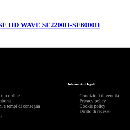
 HD WAVE SE2200H-SE6000H
Informazioni legali
l tuo ordine
Condizioni di vendita
mborsi
Privacy policy
ni e tempi di consegna
Cookie policy
Diritto di recesso
i