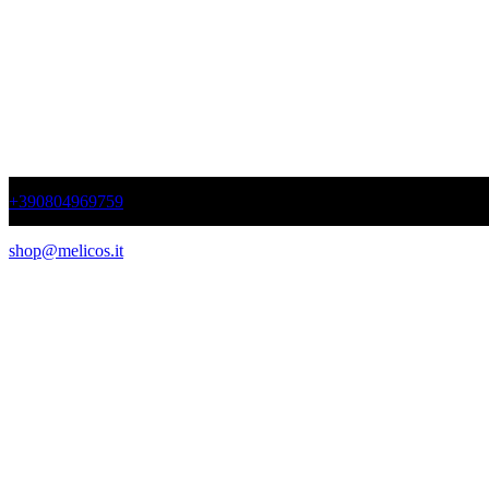
+390804969759
shop@melicos.it
Disponibilità e tempi di consegna sono in continuo aggiornamento e de