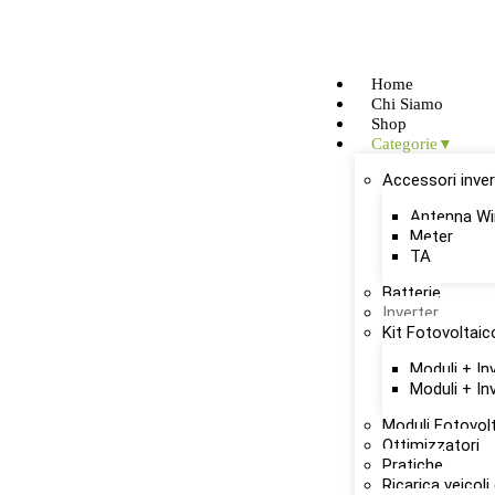
Home
Chi Siamo
Shop
Categorie
Accessori inver
Antenna Wi
Meter
TA
Batterie
Inverter
Kit Fotovoltaic
Moduli + In
Moduli + In
Moduli Fotovolt
Ottimizzatori
Pratiche
Ricarica veicoli 