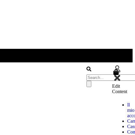
P
Edit
Content
Il
mio
acc
Carr
Cas
Com