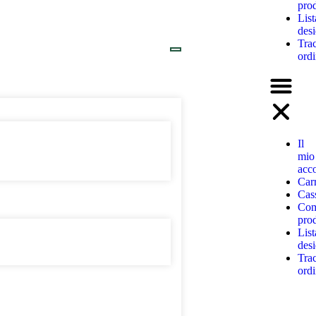
prod
List
desi
Tra
ord
Il
mio
acc
Carr
Cas
Com
prod
List
desi
Tra
ord