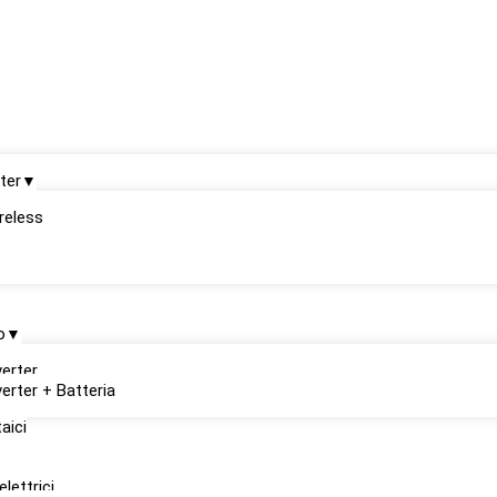
ter
reless
o
verter
verter + Batteria
aici
elettrici