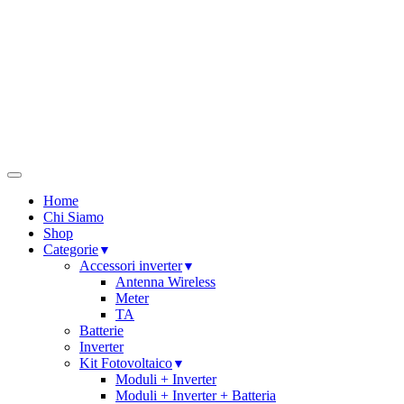
Home
Chi Siamo
Shop
Categorie
Accessori inverter
Antenna Wireless
Meter
TA
Batterie
Inverter
Kit Fotovoltaico
Moduli + Inverter
Moduli + Inverter + Batteria