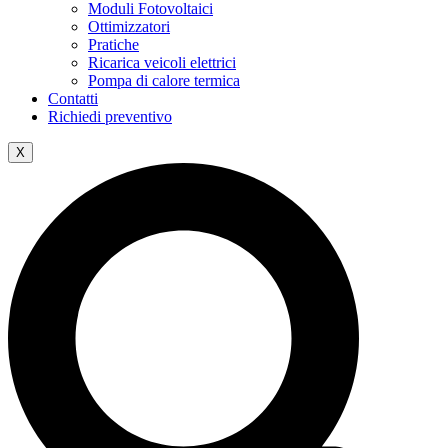
Moduli Fotovoltaici
Ottimizzatori
Pratiche
Ricarica veicoli elettrici
Pompa di calore termica
Contatti
Richiedi preventivo
X