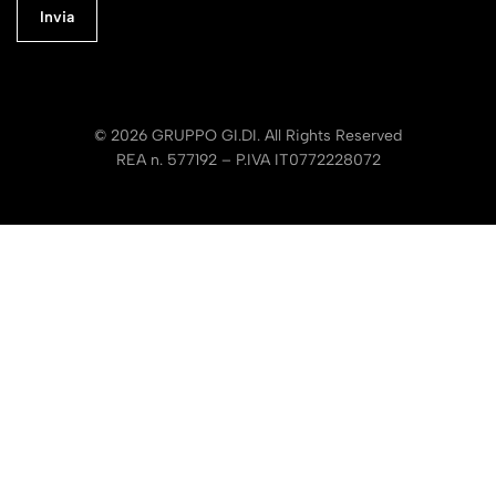
© 2026 GRUPPO GI.DI. All Rights Reserved
REA n. 577192 – P.IVA IT0772228072