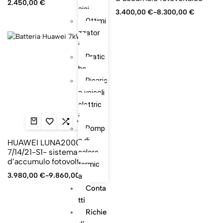
2.450,00
€
aici
3.400,00
€
-
8.300,00
€
Ottimi
zzator
-5%
i
Pratic
he
Ricaric
a veicoli
elettric
i
Pomp
a di
HUAWEI LUNA2000-
7/14/21-S1- sistema
calore
d’accumulo fotovoltaico
termic
3.980,00
€
-
9.860,00
€
a
Conta
Tti
Richie