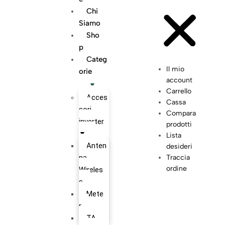
Chi
Siamo
Sho
P
Categ
Il mio
Orie
account
Carrello
Acces
Cassa
sori
Compara
inverter
prodotti
Lista
Anten
desideri
na
Traccia
ordine
Wireles
s
Mete
r
TA