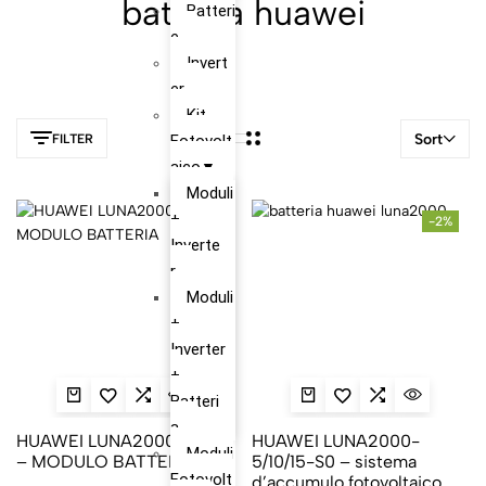
batteria huawei
Batteri
e
Invert
er
Kit
Sort
FILTER
Fotovolt
aico
Moduli
+
Hot
-2%
Inverte
r
Moduli
+
Inverter
+
Batteri
a
HUAWEI LUNA2000-5-E0
HUAWEI LUNA2000-
Moduli
– MODULO BATTERIA
5/10/15-S0 – sistema
Fotovolt
d’accumulo fotovoltaico