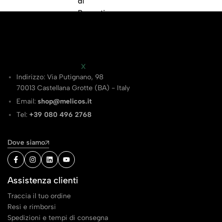
Di
Preventi
Vo
X
Indirizzo: Via Putignano, 98
70013 Castellana Grotte (BA) - Italy
Email:
shop@melicos.it
Tel:
+39 080 496 2768
Dove siamo
Assistenza clienti
Traccia il tuo ordine
Resi e rimborsi
Spedizioni e tempi di consegna