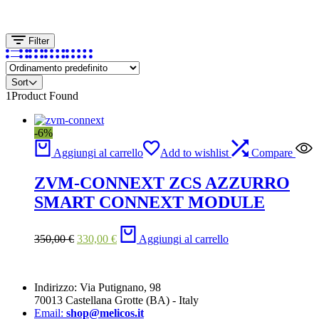
Filter
Sort
1
Product Found
-6%
Aggiungi al carrello
Add to wishlist
Compare
ZVM-CONNEXT ZCS AZZURRO
SMART CONNEXT MODULE
Il
Il
350,00
€
330,00
€
Aggiungi al carrello
prezzo
prezzo
originale
attuale
era:
è:
350,00 €.
330,00 €.
Indirizzo: Via Putignano, 98
70013 Castellana Grotte (BA) - Italy
Email:
shop@melicos.it