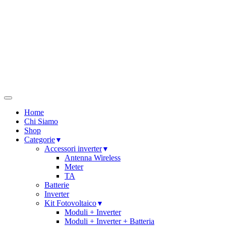
Home
Chi Siamo
Shop
Categorie
Accessori inverter
Antenna Wireless
Meter
TA
Batterie
Inverter
Kit Fotovoltaico
Moduli + Inverter
Moduli + Inverter + Batteria