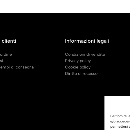
 clienti
Informazioni legali
 ordine
Condizioni di vendita
si
Privacy policy
 tempi di consegna
Cookie policy
Diritto di recesso
Per fornire 
e/o accedere
permetterà d