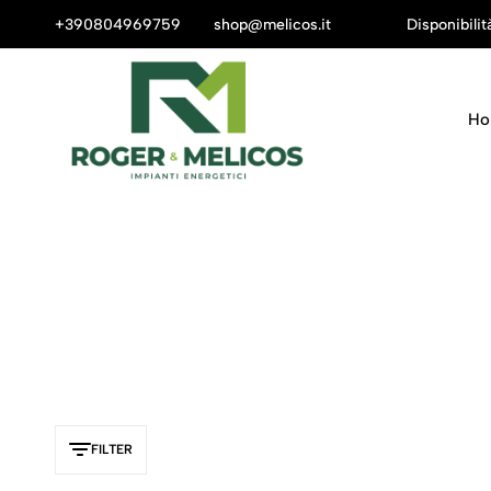
are una mail a
+390804969759
shop@melicos.it.
shop@melicos.it
Disponibili
Ho
FILTER