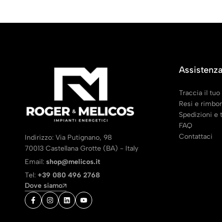
Assistenza
Traccia il tuo
Resi e rimbor
Spedizioni e
FAQ
Contattaci
Indirizzo: Via Putignano, 98
70013 Castellana Grotte (BA) - Italy
Email:
shop@melicos.it
Tel:
+39 080 496 2768
Dove siamo