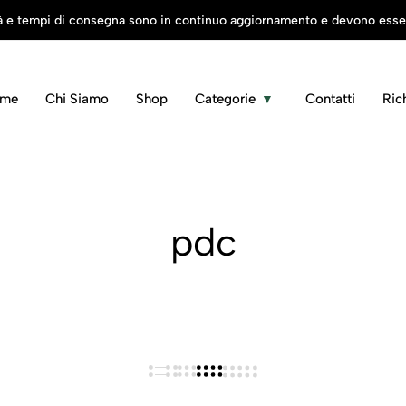
tà e tempi di consegna sono in continuo aggiornamento e devono essere
me
Chi Siamo
Shop
Categorie
Contatti
Ric
pdc