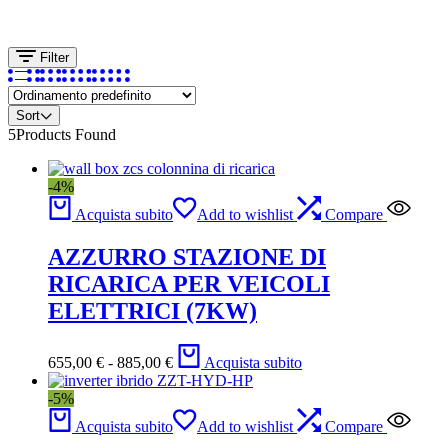
Filter
Sort
5
Products Found
-4%
Acquista subito
Add to wishlist
Compare
AZZURRO STAZIONE DI
RICARICA PER VEICOLI
ELETTRICI (7KW)
Fascia
655,00
€
-
885,00
€
Acquista subito
di
prezzo:
-5%
da
655,00 €
Acquista subito
Add to wishlist
Compare
a