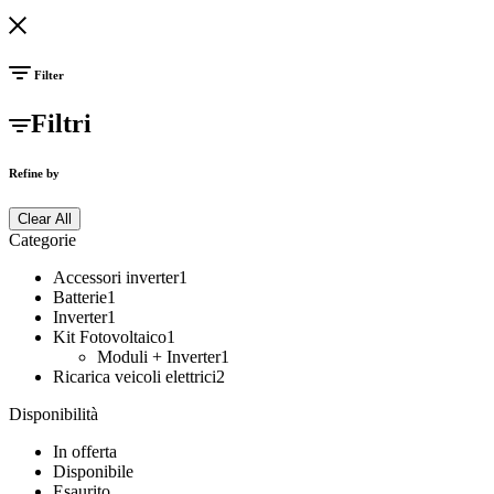
Filter
Filtri
Refine by
Clear All
Categorie
Accessori inverter
1
Batterie
1
Inverter
1
Kit Fotovoltaico
1
Moduli + Inverter
1
Ricarica veicoli elettrici
2
Disponibilità
In offerta
Disponibile
Esaurito