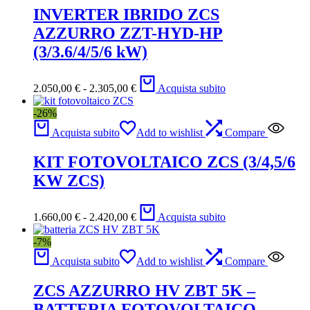
885,00 €
INVERTER IBRIDO ZCS
AZZURRO ZZT-HYD-HP
(3/3.6/4/5/6 kW)
Fascia
2.050,00
€
-
2.305,00
€
Acquista subito
di
prezzo:
-26%
da
2.050,00 €
Acquista subito
Add to wishlist
Compare
a
2.305,00 €
KIT FOTOVOLTAICO ZCS (3/4,5/6
KW ZCS)
Fascia
1.660,00
€
-
2.420,00
€
Acquista subito
di
prezzo:
-7%
da
1.660,00 €
Acquista subito
Add to wishlist
Compare
a
2.420,00 €
ZCS AZZURRO HV ZBT 5K –
BATTERIA FOTOVOLTAICO