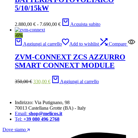
5/10/15kW
Fascia
2.880,00
€
-
7.690,00
€
Acquista subito
di
prezzo:
-6%
da
2.880,00 €
Aggiungi al carrello
Add to wishlist
Compare
a
7.690,00 €
ZVM-CONNEXT ZCS AZZURRO
SMART CONNEXT MODULE
Il
Il
350,00
€
330,00
€
Aggiungi al carrello
prezzo
prezzo
originale
attuale
era:
è:
350,00 €.
330,00 €.
Indirizzo: Via Putignano, 98
70013 Castellana Grotte (BA) - Italy
Email:
shop@melicos.it
Tel:
+39 080 496 2768
Dove siamo