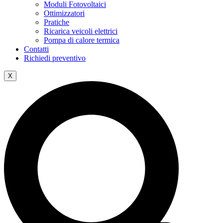
Moduli Fotovoltaici
Ottimizzatori
Pratiche
Ricarica veicoli elettrici
Pompa di calore termica
Contatti
Richiedi preventivo
X