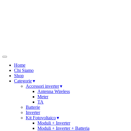
Home
Chi Siamo
Shop
Categorie
Accessori inverter
Antenna Wireless
Meter
TA
Batterie
Inverter
Kit Fotovoltaico
Moduli + Inverter
Moduli + Inverter + Batteria