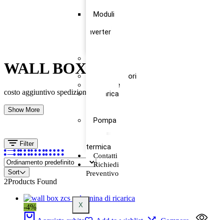
Inverter
Moduli
+
Inverter
+
Batteria
Moduli
WALL BOX
Fotovoltaici
Ottimizzatori
Pratiche
costo aggiuntivo spedizione
Ricarica
veicoli
Show More
elettrici
Pompa
di
calore
Filter
termica
Contatti
Richiedi
Sort
Preventivo
2
Products Found
X
-4%