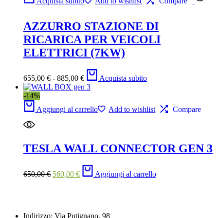
Acquista subito
Add to wishlist
Compare
AZZURRO STAZIONE DI
RICARICA PER VEICOLI
ELETTRICI (7KW)
655,00
€
-
885,00
€
Acquista subito
-14%
Aggiungi al carrello
Add to wishlist
Compare
TESLA WALL CONNECTOR GEN 3
650,00
€
560,00
€
Aggiungi al carrello
Indirizzo: Via Putignano, 98