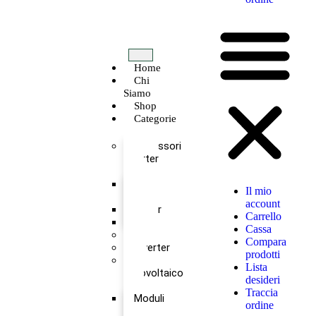
Home
Chi
Siamo
Shop
Categorie
Accessori
inverter
Antenna
Il mio
Wireless
account
Meter
Carrello
TA
Cassa
Batterie
Compara
Inverter
prodotti
Kit
Lista
Fotovoltaico
desideri
Traccia
Moduli
ordine
+