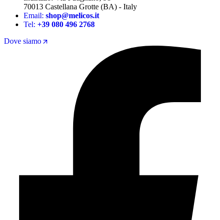
70013 Castellana Grotte (BA) - Italy
Email:
shop@melicos.it
Tel:
+39 080 496 2768
Dove siamo