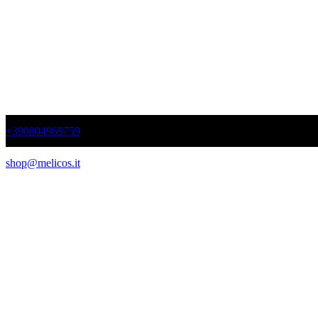
+390804969759
shop@melicos.it
Disponibilità e tempi di consegna sono in continuo aggiornamento e de