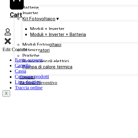
Batterie
Inverter
Cart
Kit Fotovoltaico
Moduli + Inverter
Moduli + Inverter + Batteria
Moduli Fotovoltaici
Edit Content
Ottimizzatori
Pratiche
Il mio account
Ricarica veicoli elettrici
Carrello
Pompa di calore termica
Cassa
Compara prodotti
Contatti
Lista desideri
Richiedi Preventivo
Traccia ordine
X