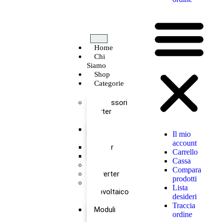
Home
Chi
Siamo
Shop
Categorie
Accessori
inverter
Antenna
Il mio
Wireless
account
Meter
Carrello
TA
Cassa
Batterie
Compara
Inverter
prodotti
Kit
Lista
Fotovoltaico
desideri
Traccia
Moduli
ordine
+