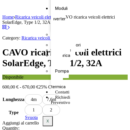
Inverter
Moduli
+
Home
Ricarica veicoli elettrici
CAVO ricarica veicoli elettrici
Inverter
SolarEdge, Type 1/2, 32A
+
Batteria
Moduli
Category:
Ricarica veicoli elettrici
Fotovoltaici
Ottimizzatori
CAVO ricarica veicoli elettrici
Pratiche
Ricarica
SolarEdge, Type 1/2, 32A
veicoli
elettrici
Pompa
di
Disponibile
calore
termica
600,00
€
-
670,00
€
25% OFF
Contatti
Richiedi
Lunghezza
4m
7,6m
Preventivo
1
2
Type
Svuota
X
Aggiungi al carrello
Quantity: