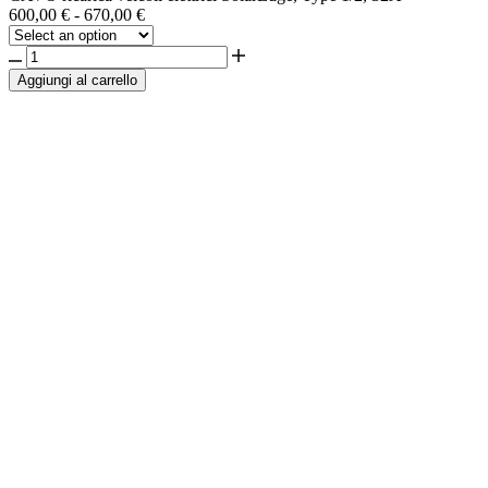
600,00
€
-
670,00
€
Aggiungi al carrello