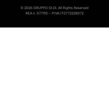
© 2026 GRUPPO GI.DI. All Rights Reserved
REA n. 577192 – P.IVA IT0772228072