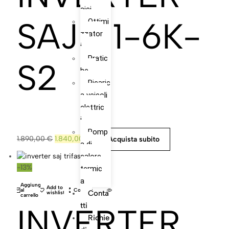
aici
SAJ H1-6K-
Ottimi
zzator
i
Pratic
S2
he
Ricaric
a veicoli
elettric
i
Pomp
1.890,00
€
1.840,00
€
Acquista subito
a di
calore
-13%
termic
a
Aggiungi
Add to
al
Compare
Conta
wishlist
carrello
Tti
INVERTER
Richie