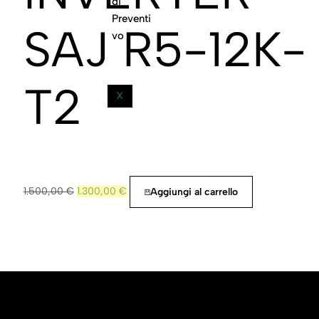
Di
Preventi
SAJ R5-12K-
Vo
T2
X
1.500,00
€
1.300,00
€
Aggiungi al carrello