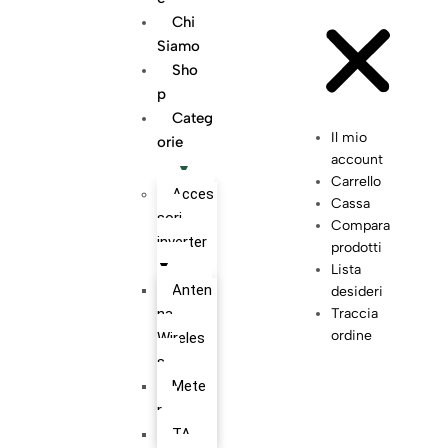
Chi
Siamo
Sho
P
Categ
Il mio
Orie
account
Carrello
Acces
Cassa
sori
Compara
inverter
prodotti
Lista
Anten
desideri
na
Traccia
ordine
Wireles
s
Mete
r
TA